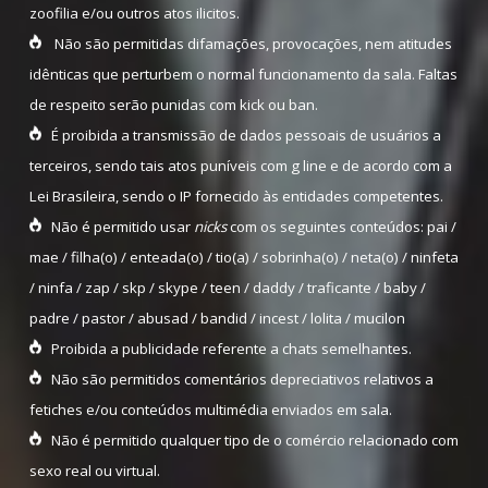
zoofilia e/ou outros atos ilicitos.
Não são permitidas difamações, provocações, nem atitudes
idênticas que perturbem o normal funcionamento da sala. Faltas
de respeito serão punidas com kick ou ban.
É proibida a transmissão de dados pessoais de usuários a
terceiros, sendo tais atos puníveis com g line e de acordo com a
Lei Brasileira, sendo o IP fornecido às entidades competentes.
Não é permitido usar
nicks
com os seguintes conteúdos: pai /
mae / filha(o) / enteada(o) / tio(a) / sobrinha(o) / neta(o) / ninfeta
/ ninfa / zap / skp / skype / teen / daddy / traficante / baby /
padre / pastor / abusad / bandid / incest / lolita / mucilon
Proibida a publicidade referente a chats semelhantes.
Não são permitidos comentários depreciativos relativos a
fetiches e/ou conteúdos multimédia enviados em sala.
Não é permitido qualquer tipo de o comércio relacionado com
sexo real ou virtual.