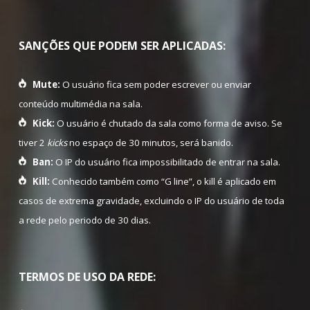
SANÇÕES QUE PODEM SER APLICADAS:
Mute:
O usuário fica sem poder escrever ou enviar
conteúdo multimédia na sala.
Kick:
O usuário é chutado da sala como forma de aviso. Se
tiver 2
kicks
no espaço de 30 minutos, será banido.
Ban:
O IP do usuário fica impossibilitado de entrar na sala.
Kill:
Conhecido também como “G line”, o kill é aplicado em
casos de extrema gravidade, excluindo o IP do usuário de toda
a rede pelo periodo de 30 dias.
TERMOS DE USO DA REDE: