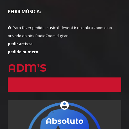
PEDIR MÚSICA:
Para fazer pedido musical, deverá ir na sala #zoom e no
privado do nick RadioZoom digitar:
pedir artista
pedido numero
ADM’S
account_circle
Absoluto