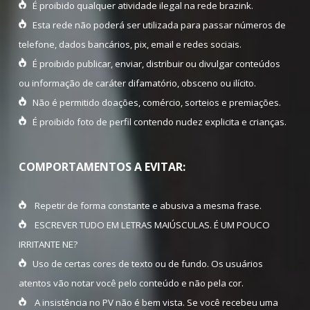
É proibido qualquer atividade ilegal na rede brazink.
Esta rede não poderá ser utilizada para passar números de
telefone, dados bancários, pix, email e redes sociais.
É proibido publicar, enviar, distribuir ou divulgar conteúdos
ou informação de caráter difamatório, obsceno ou ilícito.
Não é permitido doações, comércio, sorteios e premiações.
É proibido foto de perfil contendo nudez explicita e crianças.
COMPORTAMENTOS A EVITAR:
Repetir de forma constante e abusiva a mesma frase.
ESCREVER TUDO EM LETRAS MAIÚSCULAS. É UM POUCO
IRRITANTE NE?
Uso de certas cores de texto ou de fundo. Os usuários
atentos vão notar você pelo conteúdo e não pela cor.
A insistência no PV não é bem vista. Se você recebeu uma