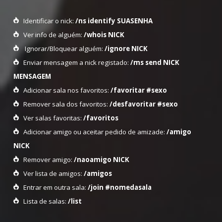
Identificar o nick:
/ns identify SUASENHA
Ver info de alguém:
/whois NICK
Ignorar/Bloquear alguém:
/ignore NICK
Enviar mensagem a nick registado:
/ms send NICK
MENSAGEM
Adicionar sala nos favoritos:
/favoritar #sexo
Remover sala dos favoritos:
/desfavoritar #sexo
Ver salas favoritas:
/favoritos
Adicionar amigo ou aceitar pedido de amizade:
/amigo
NICK
Remover amigo:
/naoamigo NICK
Ver lista de amigos:
/amigos
Entrar em outra sala:
/join #nomedasala
Lista de salas:
/list