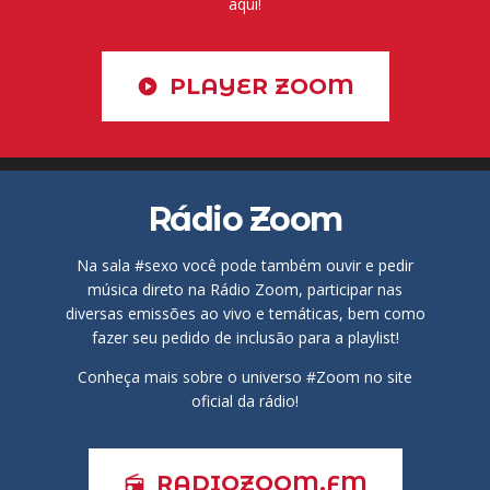
aqui!
PLAYER ZOOM
play_circle
Rádio Zoom
Na sala #sexo você pode também ouvir e pedir
música direto na Rádio Zoom, participar nas
diversas emissões ao vivo e temáticas, bem como
fazer seu pedido de inclusão para a playlist!
Conheça mais sobre o universo #Zoom no site
oficial da rádio!
RADIOZOOM.FM
radio